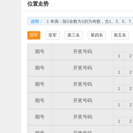
位置走势
说明：
1 奇偶：除2余数为1的为奇数，含1、3、5、7
2 大小：6、7、8、9、10为大数，1、2、3、4
冠军
亚军
第三名
第四名
第五名
3 012路：除3余数为0的为0路号码，包含3、6、9,
4 升平降：比上期奖号数值大的，表示本期奖号特征
期号
开奖号码
5 分隔线：每五期使用分隔线，使横向导航更加
1
2
6 出现总次数：统计期数内实际出现的次数；
期号
开奖号码
7 遗漏：自上期开出到本期间隔的期数;
1
2
8 平均遗漏：统计期数内遗漏的平均值。（计算公式：
期号
开奖号码
9 最大遗漏：统计期数内遗漏的最大值;
1
2
10 当前遗漏：自上期开出到当前期所间隔的期
期号
开奖号码
11 最大连出值：统计期数内连续开出的最大值;
1
2
期号
开奖号码
1
2